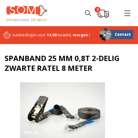
0
Contact
Aanbiedingen voor
14.00
besteld,
morgen
in huis
Sterk in
maatwerk
SPANBAND 25 MM 0,8T 2-DELIG
ZWARTE RATEL 8 METER