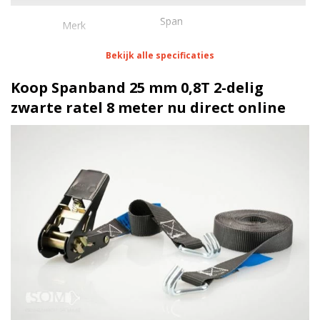
Span
Merk
Bekijk alle specificaties
Eigenschappen Spanband 25 mm 0,8T 2-delig
zwarte ratel 8 meter
Koop Spanband 25 mm 0,8T 2-delig
zwarte ratel 8 meter nu direct online
1 meter
Lengte
25 mm
Breedte
50 daN
Stf
Spitshaak
Haak
Hobbyratel zwart | 0,8 Ton
Ratel