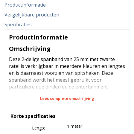
Productinformatie
Vergelijkbare producten
Specificaties
Productinformatie
Omschrijving
Deze 2-delige spanband van 25 mm met zwarte
ratel is verkrijgbaar in meerdere kleuren en lengtes
en is daarnaast voorzien van spitshaken. Deze
spanband wordt het meest gebruikt voor
particuliere doeleinden en de entertainment
industrie.
Lees complete omschrijving
De spanband heeft een sterkte van 800 daN bij
Korte specificaties
rondsjorren (omsnoeren), een sterkte van 400 daN
bij kopsjorren (diagonaal sjorren) en een sterkte
1 meter
Lengte
van 40 daN (STF) bij kracht zekeren (neerbinden).