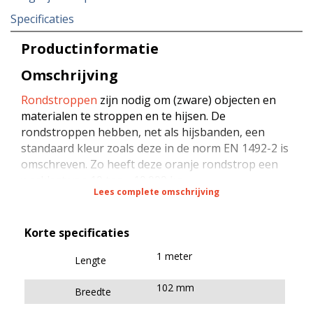
Specificaties
Productinformatie
Omschrijving
Rondstroppen
zijn nodig om (zware) objecten en
materialen te stroppen en te hijsen. De
rondstroppen hebben, net als hijsbanden, een
standaard kleur zoals deze in de norm EN 1492-2 is
omschreven. Zo heeft deze oranje rondstrop een
werklast van 10 ton - 10.000 kg.
Lees complete omschrijving
Gecertificeerde rondstroppen op
naam
Korte specificaties
De rondstroppen worden gefabriceerd in
1 meter
Lengte
Nederland en zijn gemaakt van hoogwaardig
geweven polyester (PES) bandmateriaal en garen.
102 mm
Breedte
Het blauwe label op de rondstroppen is voorzien
van (noodzakelijke) technische informatie en bevat