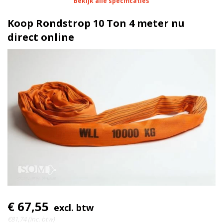
Bekijk alle specificaties
1 meter
Lengte
Koop Rondstrop 10 Ton 4 meter nu
102 mm
Breedte
direct online
100% polyester (dubbele
Materiaal
bandlaag)
10 Ton
Werklast
7|1
Ratel
€ 67,55
excl. btw
€81,74 (inc. btw)