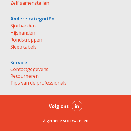
Zelf samenstellen
Andere categoriën
Sjorbanden
Hijsbanden
Rondstroppen
Sleepkabels
Service
Contactgegevens
Retourneren
Tips van de professionals
Volg ons
Algemene voorwaarden