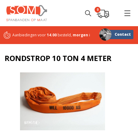
0
Contact
Aanbiedingen voor
14.00
besteld,
morgen
in huis
Sterk in
maatwerk
RONDSTROP 10 TON 4 METER