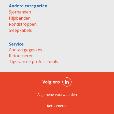
Andere categoriën
Sjorbanden
Hijsbanden
Rondstroppen
Sleepkabels
Service
Contactgegevens
Retourneren
Tips van de professionals
Volg ons
Algemene voorwaarden
Retourneren