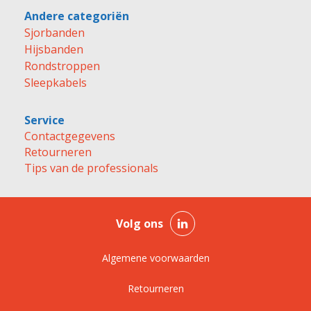
Andere categoriën
Sjorbanden
Hijsbanden
Rondstroppen
Sleepkabels
Service
Contactgegevens
Retourneren
Tips van de professionals
Volg ons
Algemene voorwaarden
Retourneren