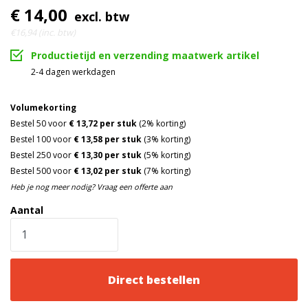
€ 14,00
excl. btw
Ratel is voorzien van een
Hardware
€16,94 (inc. btw)
zinklaag (Chroom 6 vrij)
Productietijd en verzending maatwerk artikel
Full black ratel
Ratel
2-4 dagen werkdagen
Voldoet aan EN12195-2 norm
Capaciteit
Volumekorting
Zwart
Bestel 50 voor
€ 13,72 per stuk
(2% korting)
Kleur
Bestel 100 voor
€ 13,58 per stuk
(3% korting)
Bestel 250 voor
€ 13,30 per stuk
(5% korting)
Bestel 500 voor
€ 13,02 per stuk
(7% korting)
Heb je nog meer nodig? Vraag een offerte aan
Aantal
Direct bestellen