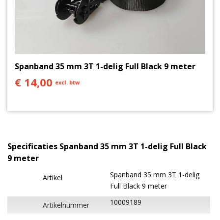
EN12195-2 normering. De spanbanden worden
gefabriceerd in Nederland. Daarnaast zijn de
spanbanden voorzien van een ingenaaid blauw
label, zodat deze niet snel beschadigd raakt.
Heb je vragen of zoek je een maatwerk oplossing,
Spanband 35 mm 3T 1-delig Full Black 9 meter
dan kun je contact opnemen via 0511 767 005
€ 14,00
excl. btw
of
mail
.
Specificaties Spanband 35 mm 3T 1-delig Full Black
9 meter
Spanband 35 mm 3T 1-delig
Artikel
Full Black 9 meter
10009189
Artikelnummer