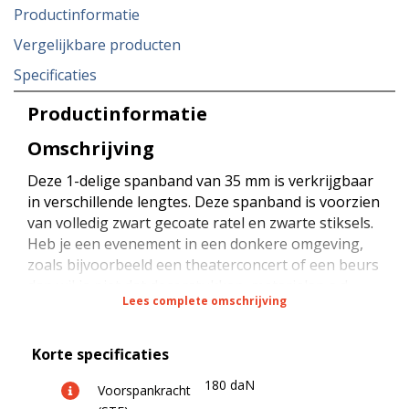
Productinformatie
Vergelijkbare producten
Specificaties
Productinformatie
Omschrijving
Deze 1-delige spanband van 35 mm is verkrijgbaar
in verschillende lengtes. Deze spanband is voorzien
van volledig zwart gecoate ratel en zwarte stiksels.
Heb je een evenement in een donkere omgeving,
zoals bijvoorbeeld een theaterconcert of een beurs
dan wil je niet dat decorstukken, materialen e.d.
Lees complete omschrijving
worden vastgesjord met spanbanden met verzinkte
ratels en gekleurde banden. Dit mag natuurlijk niet
opvallen voor het publiek. Door te kiezen voor
Korte specificaties
volledig zwarte spanbanden kan jij als decorateur,
180 daN
organisator of technisch medewerker de aandacht
Voorspankracht