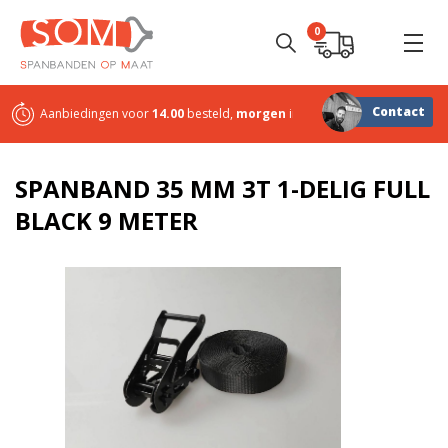
0
Contact
Aanbiedingen voor
14.00
besteld,
morgen
in huis
Sterk in
maatwerk
SPANBAND 35 MM 3T 1-DELIG FULL
BLACK 9 METER