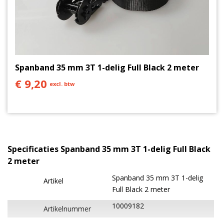
EN12195-2 normering. De spanbanden worden
gefabriceerd in Nederland. Daarnaast zijn de
spanbanden voorzien van een ingenaaid blauw
label, zodat deze niet snel beschadigd raakt.
Heb je vragen of zoek je een maatwerk oplossing,
Spanband 35 mm 3T 1-delig Full Black 2 meter
dan kun je contact opnemen via 0511 767 005
€ 9,20
excl. btw
of
mail
.
Specificaties Spanband 35 mm 3T 1-delig Full Black
2 meter
Spanband 35 mm 3T 1-delig
Artikel
Full Black 2 meter
10009182
Artikelnummer