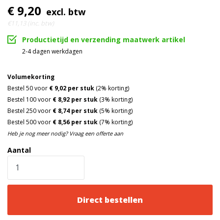
€ 9,20
excl. btw
Ratel is voorzien van een
Hardware
€11,13 (inc. btw)
zinklaag (Chroom 6 vrij)
Productietijd en verzending maatwerk artikel
Full black ratel
Ratel
2-4 dagen werkdagen
Voldoet aan EN12195-2 norm
Capaciteit
Volumekorting
Zwart
Bestel 50 voor
€ 9,02 per stuk
(2% korting)
Kleur
Bestel 100 voor
€ 8,92 per stuk
(3% korting)
Bestel 250 voor
€ 8,74 per stuk
(5% korting)
Bestel 500 voor
€ 8,56 per stuk
(7% korting)
Heb je nog meer nodig? Vraag een offerte aan
Aantal
Direct bestellen