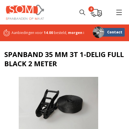
0
Contact
Aanbiedingen voor
14.00
besteld,
morgen
in huis
Sterk in
maatwerk
SPANBAND 35 MM 3T 1-DELIG FULL
BLACK 2 METER