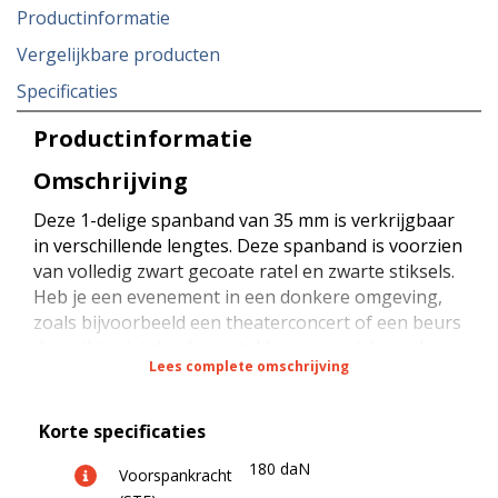
Productinformatie
Vergelijkbare producten
Specificaties
Productinformatie
Omschrijving
Deze 1-delige spanband van 35 mm is verkrijgbaar
in verschillende lengtes. Deze spanband is voorzien
van volledig zwart gecoate ratel en zwarte stiksels.
Heb je een evenement in een donkere omgeving,
zoals bijvoorbeeld een theaterconcert of een beurs
dan wil je niet dat decorstukken, materialen e.d.
Lees complete omschrijving
worden vastgesjord met spanbanden met verzinkte
ratels en gekleurde banden. Dit mag natuurlijk niet
opvallen voor het publiek. Door te kiezen voor
Korte specificaties
volledig zwarte spanbanden kan jij als decorateur,
180 daN
organisator of technisch medewerker de aandacht
Voorspankracht