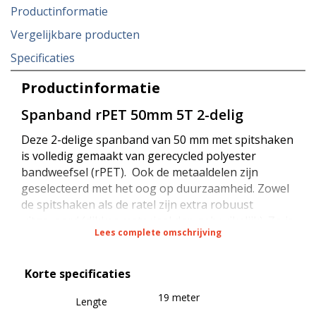
Productinformatie
Vergelijkbare producten
Specificaties
Productinformatie
Spanband rPET 50mm 5T 2-delig
Deze 2-delige spanband van 50 mm met spitshaken
is volledig gemaakt van gerecycled polyester
bandweefsel (rPET). Ook de metaaldelen zijn
geselecteerd met het oog op duurzaamheid. Zowel
de spitshaken als de ratel zijn extra robuust
uitgevoerd (dikker materiaal dan gebruikelijk). Zo is
Lees complete omschrijving
deze spanband niet alleen goed voor het milieu,
maar op termijn ook beter voor je portemonnee!
Korte specificaties
De spanband heeft een sterkte van 5000 daN bij
19 meter
Lengte
rondsjorren (omsnoeren), een sterkte van 2500