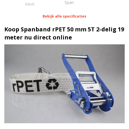
Span
Merk
Bekijk alle specificaties
Eigenschappen Spanband rPET 50 mm 5T 2-delig 19
meter
Koop Spanband rPET 50 mm 5T 2-delig 19
meter nu direct online
19 meter
Lengte
50 mm
Breedte
350 daN
Stf
Spitshaak
Haak/werklast
Standaard ratel | 5 Ton
Ratel