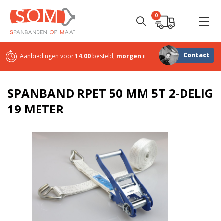
0
Contact
Aanbiedingen voor
14.00
besteld,
morgen
in huis
Sterk in
maatwerk
SPANBAND RPET 50 MM 5T 2-DELIG
19 METER