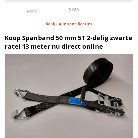
Span
Merk
Bekijk alle specificaties
Eigenschappen Spanband 50 mm 5T 2-delig zwarte
ratel 13 meter
Koop Spanband 50 mm 5T 2-delig zwarte
ratel 13 meter nu direct online
1 meter
Lengte
50 mm
Breedte
350 daN
Stf
Spitshaak
Haak/werklast
Standaard ratel zwart | 5 Ton
Ratel