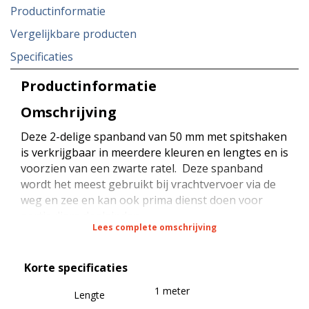
Productinformatie
Vergelijkbare producten
Specificaties
Productinformatie
Omschrijving
Deze 2-delige spanband van 50 mm met spitshaken
is verkrijgbaar in meerdere kleuren en lengtes en is
voorzien van een zwarte ratel. Deze spanband
wordt het meest gebruikt bij vrachtvervoer via de
weg en zee en kan ook prima dienst doen voor
particuliere doeleinden.
Lees complete omschrijving
De spanband heeft een sterkte van 5000 daN bij
Korte specificaties
rondsjorren (omsnoeren), een sterkte van 2500
daN bij kopsjorren (diagonaal sjorren) en een
1 meter
Lengte
sterkte van 350 daN (STF) bij kracht zekeren