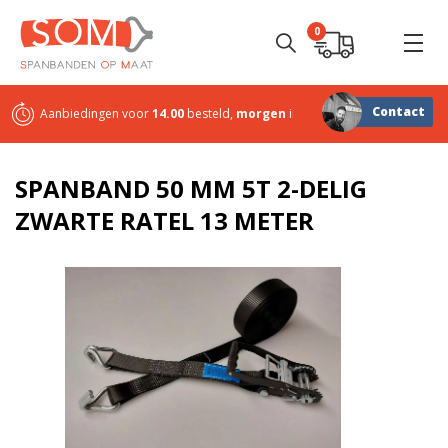
0
Contact
Aanbiedingen voor
14.00
besteld,
morgen
in huis
Sterk in
maatwerk
SPANBAND 50 MM 5T 2-DELIG
ZWARTE RATEL 13 METER