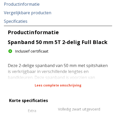
Productinformatie
Vergelijkbare producten
Specificaties
Productinformatie
Spanband 50 mm 5T 2-delig Full Black
Inclusief certificaat
Deze 2-delige spanband van 50 mm met spitshaken
is verkrijgbaar in verschillende lengtes en
bandkleuren. Deze spanband is voorzien van
volledig zwart gecoate hardware (zowel ratel als
Lees complete omschrijving
haken) en zwarte stiksels. Heb je een evenement in
een donkere omgeving, zoals bijvoorbeeld een
Korte specificaties
theater concert of een beurs dan wil je niet dat
decorstukken, materialen e.d. worden vastgesjord
Volledig zwart uitgevoerd
Extra
met spanbanden met verzinkte ratels en gekleurde