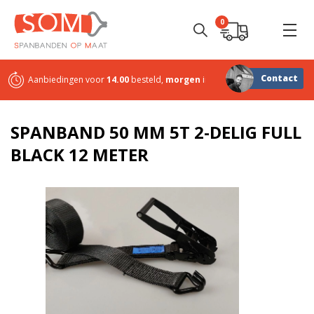
0
Contact
Aanbiedingen voor
14.00
besteld,
morgen
in huis
Sterk in
maatwerk
SPANBAND 50 MM 5T 2-DELIG FULL
BLACK 12 METER