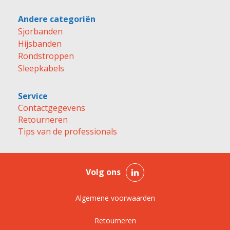
Andere categoriën
Sjorbanden
Hijsbanden
Rondstroppen
Sleepkabels
Service
Contactgegevens
Retourneren
Tips van de professionals
Volg ons
Algemene voorwaarden
Retourneren