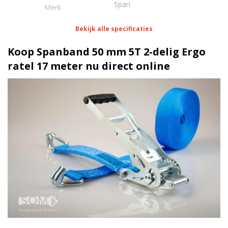
Span
Merk
Bekijk alle specificaties
Eigenschappen Spanband 50 mm 5T 2-delig Ergo
ratel 17 meter
Koop Spanband 50 mm 5T 2-delig Ergo
ratel 17 meter nu direct online
1 meter
Lengte
50 mm
Breedte
500 daN
Stf
Spitshaak
Haak/werklast
Ergo (trek-)ratel | 5 Ton
Ratel