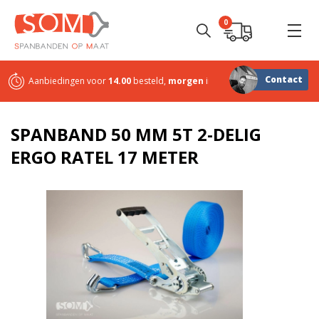
0
Contact
Aanbiedingen voor
14.00
besteld,
morgen
in huis
Sterk in
maatwerk
SPANBAND 50 MM 5T 2-DELIG
ERGO RATEL 17 METER