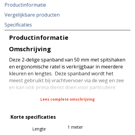
Productinformatie
Vergelijkbare producten
Specificaties
Productinformatie
Omschrijving
Deze 2-delige spanband van 50 mm met spitshaken
en ergonomische ratel is verkrijgbaar in meerdere
kleuren en lengtes. Deze spanband wordt het
meest gebruikt bij vrachtvervoer via de weg en zee
en kan ook prima dienst doen voor particuliere
doeleinden.
Lees complete omschrijving
De spanband heeft een sterkte van 5000 daN bij
Korte specificaties
rondsjorren (omsnoeren), een sterkte van 2500
daN bij kopsjorren (diagonaal sjorren) en een
1 meter
Lengte
sterkte van 500 daN (STF) bij kracht zekeren