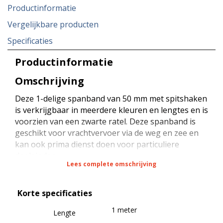
Productinformatie
Vergelijkbare producten
Specificaties
Productinformatie
Omschrijving
Deze 1-delige spanband van 50 mm met spitshaken
is verkrijgbaar in meerdere kleuren en lengtes en is
voorzien van een zwarte ratel. Deze spanband is
geschikt voor vrachtvervoer via de weg en zee en
kan ook prima dienst doen voor particuliere
doeleinden.
Lees complete omschrijving
De spanband heeft een sterkte van 5000 daN bij
Korte specificaties
rond sjorren (omsnoeren), een sterkte van 2500
daN bij kop sjorren (diagonaal sjorren) en een
1 meter
Lengte
sterkte van 350 daN (STF) bij kracht zekeren