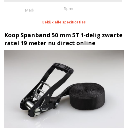
Span
Merk
Bekijk alle specificaties
Eigenschappen Spanband 50 mm 5T 1-delig zwarte
ratel 19 meter
Koop Spanband 50 mm 5T 1-delig zwarte
ratel 19 meter nu direct online
1 meter
Lengte
50 mm
Breedte
350 daN
Stf
5000 kg
Werklast
Standaard ratel zwart
Ratel