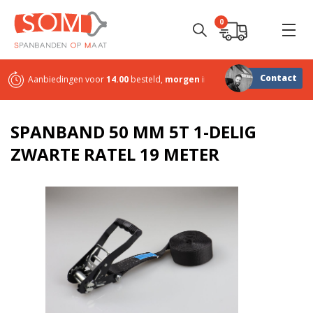
0
Contact
Aanbiedingen voor
14.00
besteld,
morgen
in huis
Sterk in
maatwerk
SPANBAND 50 MM 5T 1-DELIG
ZWARTE RATEL 19 METER