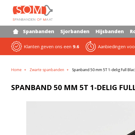
Spanbanden
Sjorbanden
Hijsbanden
R
Klanten geven ons een
9.6
Aanbiedingen vo
Home
Zwarte spanbanden
Spanband 50 mm 5T 1-delig Full Blac
SPANBAND 50 MM 5T 1-DELIG FUL