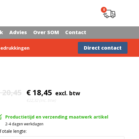
0
rk
Advies
Over SOM
Contact
Advies nodig?
Direct contact
edrukkingen
 20,45
€ 18,45
excl. btw
€22,32 (inc. btw)
Productietijd en verzending maatwerk artikel
2-4 dagen werkdagen
Totale lengte: