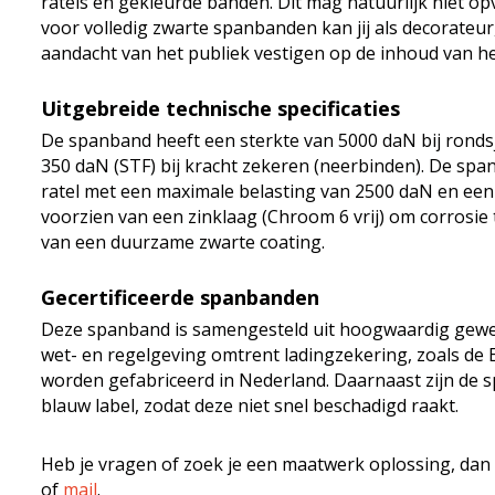
ratels en gekleurde banden. Dit mag natuurlijk niet op
voor volledig zwarte spanbanden kan jij als decorateu
aandacht van het publiek vestigen op de inhoud van h
Uitgebreide technische specificaties
De spanband heeft een sterkte van 5000 daN bij ronds
350 daN (STF) bij kracht zekeren (neerbinden). De spa
ratel met een maximale belasting van 2500 daN en een 
voorzien van een zinklaag (Chroom 6 vrij) om corrosie 
van een duurzame zwarte coating.
Gecertificeerde spanbanden
Deze spanband is samengesteld uit hoogwaardig geweve
wet- en regelgeving omtrent ladingzekering, zoals d
worden gefabriceerd in Nederland. Daarnaast zijn de
blauw label, zodat deze niet snel beschadigd raakt.
Heb je vragen of zoek je een maatwerk oplossing, dan
of
mail
.