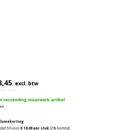
8,45
excl. btw
(inc. btw)
en verzending maatwerk artikel
gen
lumekorting
stel 50 voor
€ 18,08 per stuk
(2% korting)