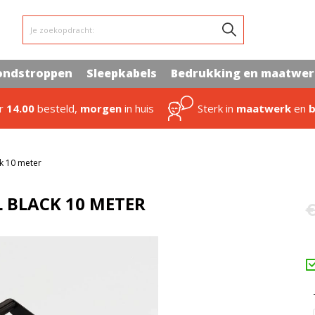
Je zoekopdracht:
ondstroppen
Sleepkabels
Bedrukking en maatwe
or
14.00
besteld,
morgen
in huis
Sterk in
maatwerk
en
b
k 10 meter
L BLACK 10 METER
€