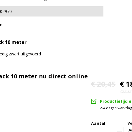
02970
n
ck 10 meter
ledig zwart uitgevoerd
ack 10 meter nu direct online
€ 20,45
€ 1
€22,32 
Productietijd 
2-4 dagen werkda
Aantal
Vo
Be