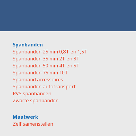
Spanbanden
Spanbanden 25 mm 0,8T en 1,5T
Spanbanden 35 mm 2T en 3T
Spanbanden 50 mm 4T en 5T
Spanbanden 75 mm 10T
Spanband accessoires
Spanbanden autotransport
RVS spanbanden
Zwarte spanbanden
Maatwerk
Zelf samenstellen