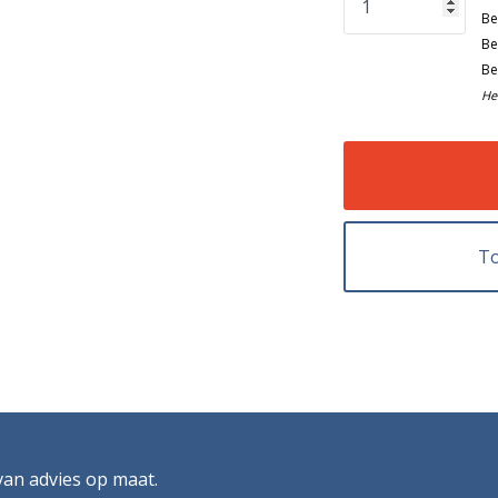
Be
Be
Be
He
To
 van advies op maat.