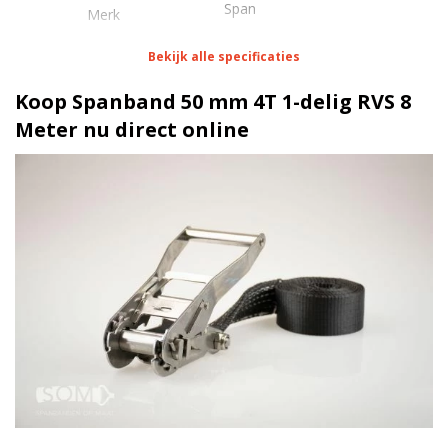
Span
Merk
Bekijk alle specificaties
Eigenschappen Spanband 50 mm 4T 1-delig RVS 8
Meter
Koop Spanband 50 mm 4T 1-delig RVS 8
Meter nu direct online
1 meter
Lengte
50 mm
Breedte
320 daN
Stf
4000 kg
Werklast
Standaard ratel RVS
Ratel