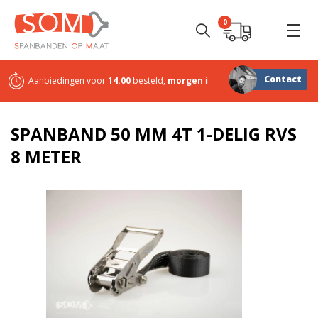
0
Contact
Aanbiedingen voor
14.00
besteld,
morgen
in huis
Sterk in
maatwerk
SPANBAND 50 MM 4T 1-DELIG RVS
8 METER