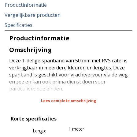
Productinformatie
Vergelijkbare producten
Specificaties
Productinformatie
Omschrijving
Deze 1-delige spanband van 50 mm met RVS ratel is
verkrijgbaar in meerdere kleuren en lengtes. Deze
spanband is geschikt voor vrachtvervoer via de weg
en zee en kan ook prima dienst doen voor
particuliere doeleinden.
Lees complete omschrijving
De spanband heeft een sterkte van 4000 daN bij
rond sjorren (omsnoeren) en een sterkte van 350
Korte specificaties
daN (STF) bij kracht zekeren (neerbinden). De
spanband is voorzien van een RVS ratel met een
1 meter
Lengte
maximale belasting van 2000 daN en een sterkte