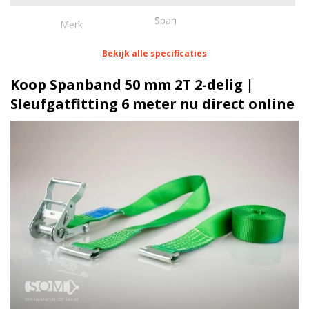
Span
Merk
Bekijk alle specificaties
Eigenschappen Spanband 50 mm 2T 2-delig |
Sleufgatfitting 6 meter
Koop Spanband 50 mm 2T 2-delig |
Sleufgatfitting 6 meter nu direct online
1,5 meter
Lengte
50 mm
Breedte
225 daN
Stf
Sleufgatfitting 50 mm
Haak/werklast
Blokratel | 2 Ton
Ratel