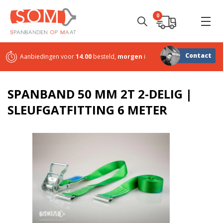
0
Contact
Aanbiedingen voor
14.00
besteld,
morgen
in huis
Sterk in
maatwerk
SPANBAND 50 MM 2T 2-DELIG |
SLEUFGATFITTING 6 METER