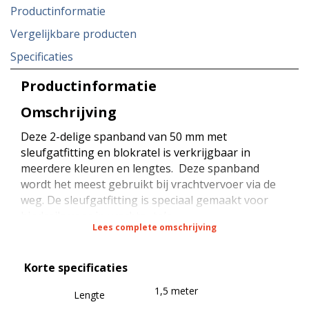
Productinformatie
Vergelijkbare producten
Specificaties
Productinformatie
Omschrijving
Deze 2-delige spanband van 50 mm met
sleufgatfitting en blokratel is verkrijgbaar in
meerdere kleuren en lengtes. Deze spanband
wordt het meest gebruikt bij vrachtvervoer via de
weg. De sleufgatfitting is speciaal gemaakt voor
bindrails voor in vrachtauto’s.
Lees complete omschrijving
De spanband heeft een sterkte van 2000 daN bij
Korte specificaties
rondsjorren (omsnoeren), een sterkte van 1000
daN bij kopsjorren (diagonaal sjorren) en een
1,5 meter
Lengte
sterkte van 225 daN (STF) bij kracht zekeren