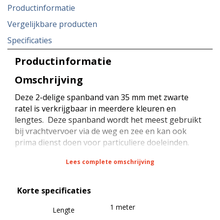
Productinformatie
Vergelijkbare producten
Specificaties
Productinformatie
Omschrijving
Deze 2-delige spanband van 35 mm met zwarte
ratel is verkrijgbaar in meerdere kleuren en
lengtes. Deze spanband wordt het meest gebruikt
bij vrachtvervoer via de weg en zee en kan ook
prima dienst doen voor particuliere doeleinden.
Lees complete omschrijving
De spanband heeft een sterkte van 3000 daN bij
rondsjorren (omsnoeren), een sterkte van 1500
Korte specificaties
daN bij kopsjorren (diagonaal sjorren) en een
sterkte van 180 daN (STF) bij kracht zekeren
1 meter
Lengte
(neerbinden). De spanband is voorzien van een