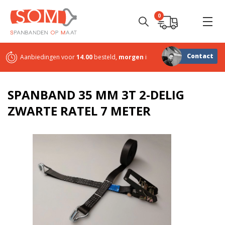
0
Contact
Aanbiedingen voor
14.00
besteld,
morgen
in huis
Sterk in
maatwerk
SPANBAND 35 MM 3T 2-DELIG
ZWARTE RATEL 7 METER