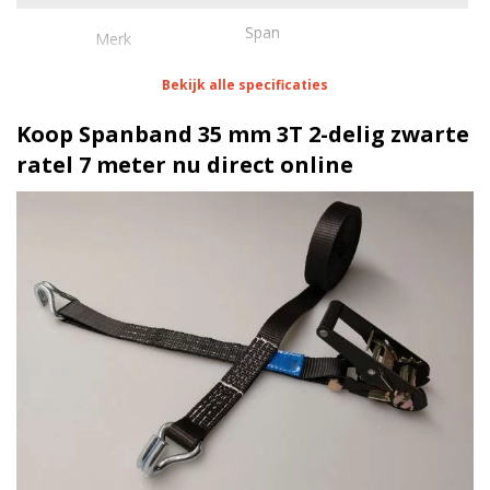
Span
Merk
Bekijk alle specificaties
Eigenschappen Spanband 35 mm 3T 2-delig zwarte
ratel 7 meter
Koop Spanband 35 mm 3T 2-delig zwarte
ratel 7 meter nu direct online
1 meter
Lengte
35 mm
Breedte
180 daN
Stf
Spitshaak
Haak
Blokratel zwart | 3 Ton
Ratel