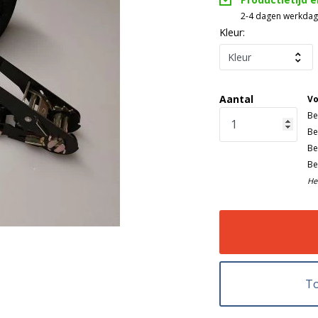
2-4 dagen werkda
Kleur:
Aantal
Vo
Be
Be
Be
Be
He
To