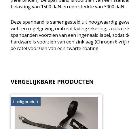
(neerbinden). De spanband is voorzien van een standa
belasting van 1500 daN en een sterkte van 3000 daN.
Deze spanband is samengesteld uit hoogwaardig geweve
wet- en regelgeving omtrent ladingzekering, zoals de
spanbanden voorzien van een ingenaaid label, zodat de
hardware is voorzien van een zinklaag (Chroom 6 vrij)
de ratel voorzien van een zwarte coating.
VERGELIJKBARE PRODUCTEN
Huidig product