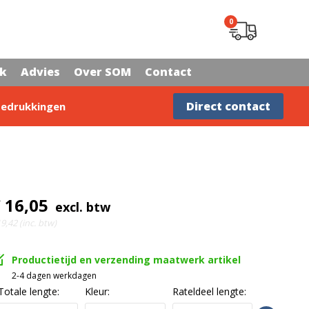
0
rk
Advies
Over SOM
Contact
Advies nodig?
Direct contact
edrukkingen
 16,05
excl. btw
9,42 (inc. btw)
Productietijd en verzending maatwerk artikel
2-4 dagen werkdagen
Totale lengte:
Kleur:
Rateldeel lengte: