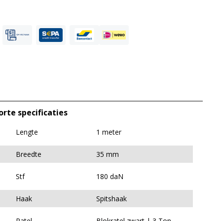
orte specificaties
Lengte
1 meter
Breedte
35 mm
Stf
180 daN
Haak
Spitshaak
Ratel
Blokratel zwart | 3 Ton