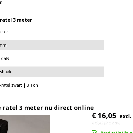
n
ratel 3 meter
eter
 mm
 daN
tshaak
kratel zwart | 3 Ton
ratel 3 meter nu direct online
€ 16,05
excl.
€19,42 (inc. btw)
Productietijd 