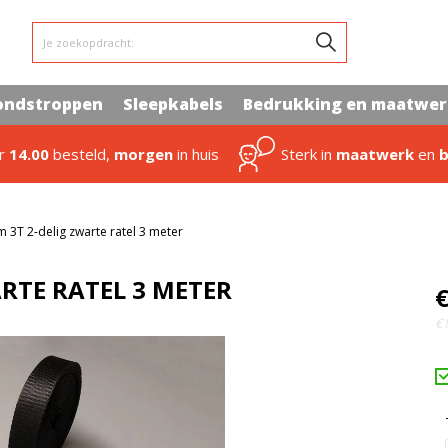
Je zoekopdracht:
ondstroppen
Sleepkabels
Bedrukking en maatwe
or
14.00
besteld,
morgen
in huis
Sterk in
maatwerk
en
b
3T 2-delig zwarte ratel 3 meter
RTE RATEL 3 METER
€
€1