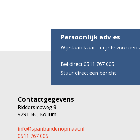
Persoonlijk advies
Wij staan klaar om je te voorzien
Bel direct 0511 767 005
Stuur direct een bericht
Contactgegevens
Riddersmaweg 8
9291 NC, Kollum
info@spanbandenopmaat.nl
0511 767 005