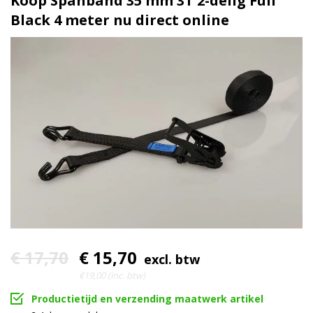
Koop Spanband 35 mm 3T 2-delig Full
Black 4 meter nu direct online
Volledig zwart uitgevoerd
Extra
€ 17,70
€ 15,70
excl. btw
€19,00 (inc. btw)
Productietijd en verzending maatwerk artikel