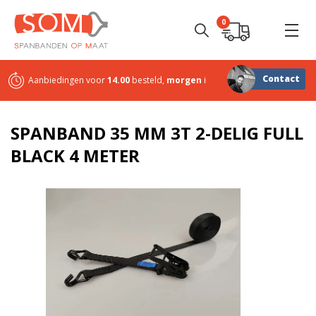
0
Contact
Aanbiedingen voor
14.00
besteld,
morgen
in huis
Sterk in
maatwerk
SPANBAND 35 MM 3T 2-DELIG FULL
BLACK 4 METER