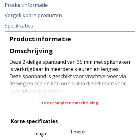
Productinformatie
Vergelijkbare producten
Specificaties
Productinformatie
Omschrijving
Deze 2-delige spanband van 35 mm met spitshaken
is verkrijgbaar in meerdere kleuren en lengtes.
Deze spanband is geschikt voor vrachtvervoer via
de weg en zee en kan ook prima dienst doen voor
particuliere doeleinden.
Lees complete omschrijving
De spanband heeft een sterkte van 2000 daN bij
rond sjorren (omsnoeren), een sterkte van 1000
Korte specificaties
daN bij kop sjorren (diagonaal sjorren) en een
sterkte van 100 daN (STF) bij kracht zekeren
1 meter
Lengte
(neerbinden). De spanband is voorzien van een