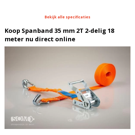
Eigenschappen Spanband 35 mm 2T 2-delig 18
Bekijk alle specificaties
meter
Koop Spanband 35 mm 2T 2-delig 18
1 meter
Lengte
meter nu direct online
35 mm
Breedte
100 daN
Stf
Spitshaak
Haak/werklast
Blokratel | 2 Ton
Ratel