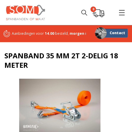
0
Contact
Aanbiedingen voor
14.00
besteld,
morgen
in huis
Sterk in
maatwerk
SPANBAND 35 MM 2T 2-DELIG 18
METER