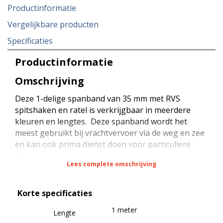
Productinformatie
Vergelijkbare producten
Specificaties
Productinformatie
Omschrijving
Deze 1-delige spanband van 35 mm met RVS
spitshaken en ratel is verkrijgbaar in meerdere
kleuren en lengtes. Deze spanband wordt het
meest gebruikt bij vrachtvervoer via de weg en zee
en kan ook prima dienst doen voor particuliere
doeleinden.
Lees complete omschrijving
De spanband heeft een sterkte van 2000 daN bij
Korte specificaties
rondsjorren (omsnoeren) en een sterkte van 100
daN (STF) bij kracht zekeren (neerbinden). De
1 meter
Lengte
spanband is voorzien van een RVS ratel met een