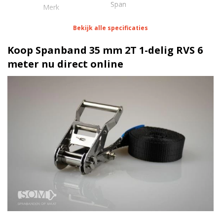
Span
Merk
Bekijk alle specificaties
Eigenschappen Spanband 35 mm 2T 1-delig RVS 6
meter
Koop Spanband 35 mm 2T 1-delig RVS 6
meter nu direct online
1 meter
Lengte
35 mm
Breedte
100 daN
Stf
N.v.t.
Haak/werklast
Blokratel RVS | 2 Ton
Ratel