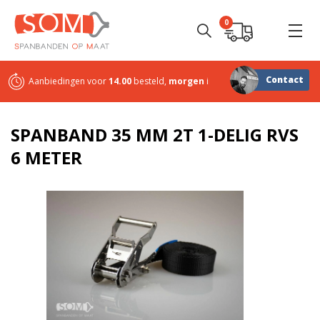
0
Contact
Aanbiedingen voor
14.00
besteld,
morgen
in huis
Sterk in
maatwerk
SPANBAND 35 MM 2T 1-DELIG RVS
6 METER