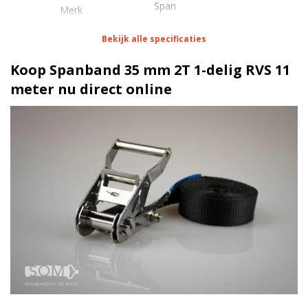
Span
Merk
Bekijk alle specificaties
Eigenschappen Spanband 35 mm 2T 1-delig RVS 11
meter
Koop Spanband 35 mm 2T 1-delig RVS 11
meter nu direct online
1 meter
Lengte
35 mm
Breedte
100 daN
Stf
N.v.t.
Haak/werklast
Blokratel RVS | 2 Ton
Ratel