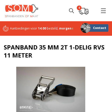
0
Contact
Aanbiedingen voor
14.00
besteld,
morgen
in huis
Sterk in
maatwerk
SPANBAND 35 MM 2T 1-DELIG RVS
11 METER