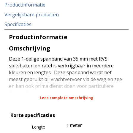
Productinformatie
Vergelijkbare producten
Specificaties
Productinformatie
Omschrijving
Deze 1-delige spanband van 35 mm met RVS
spitshaken en ratel is verkrijgbaar in meerdere
kleuren en lengtes. Deze spanband wordt het
meest gebruikt bij vrachtvervoer via de weg en zee
en kan ook prima dienst doen voor particuliere
doeleinden.
Lees complete omschrijving
De spanband heeft een sterkte van 2000 daN bij
Korte specificaties
rondsjorren (omsnoeren) en een sterkte van 100
daN (STF) bij kracht zekeren (neerbinden). De
1 meter
Lengte
spanband is voorzien van een RVS ratel met een