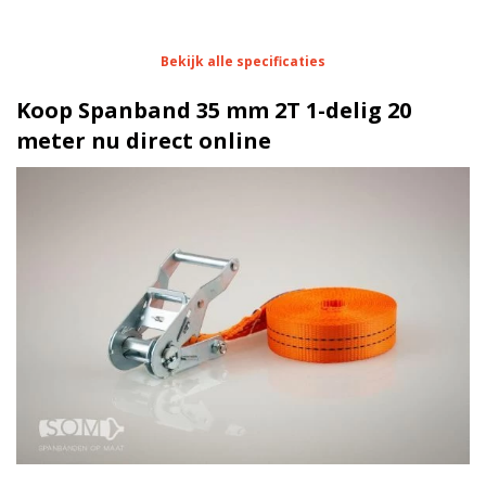
Eigenschappen Spanband 35 mm 2T 1-delig 20
Bekijk alle specificaties
meter
Koop Spanband 35 mm 2T 1-delig 20
1 meter
Lengte
meter nu direct online
35 mm
Breedte
100 daN
Stf
2000 kg
Sterkte
Blokratel
Ratel