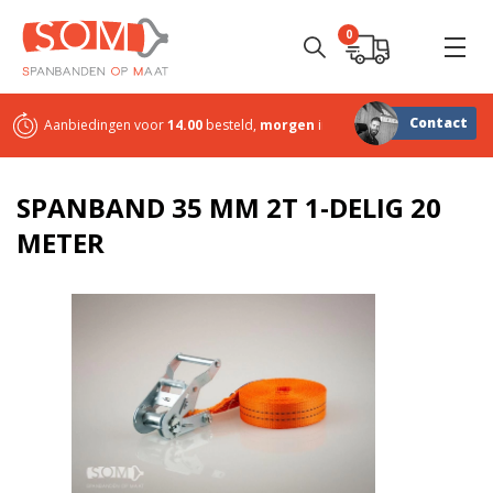
0
Contact
Aanbiedingen voor
14.00
besteld,
morgen
in huis
Sterk in
maatwerk
SPANBAND 35 MM 2T 1-DELIG 20
METER