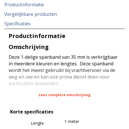
Productinformatie
Vergelijkbare producten
Specificaties
Productinformatie
Omschrijving
Deze 1-delige spanband van 35 mm is verkrijgbaar
in meerdere kleuren en lengtes. Deze spanband
wordt het meest gebruikt bij vrachtvervoer via de
weg en zee en kan ook prima dienst doen voor
particuliere doeleinden.
Lees complete omschrijving
De spanband heeft een sterkte van 2000 daN bij
rondsjorren (omsnoeren), een sterkte van 1000
Korte specificaties
daN bij kopsjorren (diagonaal sjorren) en een
sterkte van 100 daN (STF) bij kracht zekeren
1 meter
Lengte
(neerbinden). De spanband is voorzien van een