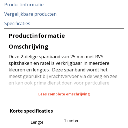
Productinformatie
Vergelijkbare producten
Specificaties
Productinformatie
Omschrijving
Deze 2-delige spanband van 25 mm met RVS
spitshaken en ratel is verkrijgbaar in meerdere
kleuren en lengtes. Deze spanband wordt het
meest gebruikt bij vrachtvervoer via de weg en zee
en kan ook prima dienst doen voor particuliere
doeleinden.
Lees complete omschrijving
De spanband heeft een sterkte van 1500 daN bij
Korte specificaties
rondsjorren (omsnoeren) en een sterkte van 75
daN (STF) bij kracht zekeren (neerbinden). De
1 meter
Lengte
spanband is voorzien van een RVS ratel met een