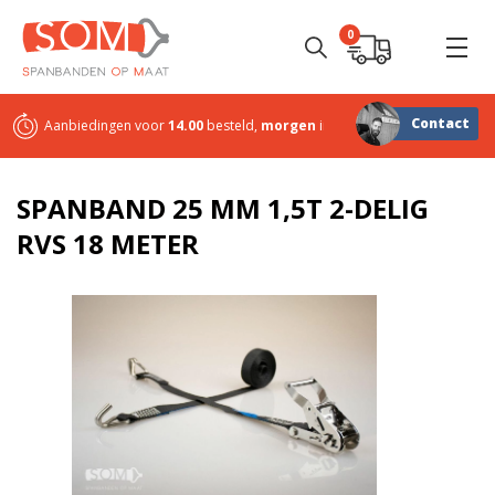
0
Contact
Aanbiedingen voor
14.00
besteld,
morgen
in huis
Sterk in
maatwerk
SPANBAND 25 MM 1,5T 2-DELIG
RVS 18 METER