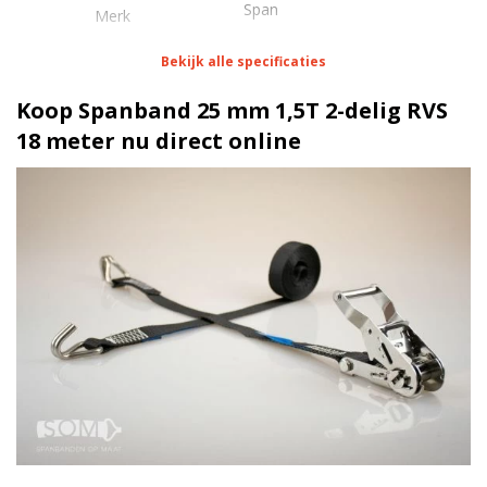
Span
Merk
Bekijk alle specificaties
Eigenschappen Spanband 25 mm 1,5T 2-delig RVS 18
meter
Koop Spanband 25 mm 1,5T 2-delig RVS
18 meter nu direct online
1 meter
Lengte
25 mm
Breedte
75 daN
Stf
Spitshaak RVS
Haak
Blokratel RVS | 1,5 Ton
Ratel