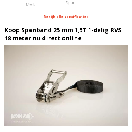
Span
Merk
Bekijk alle specificaties
Eigenschappen Spanband 25 mm 1,5T 1-delig RVS 18
meter
Koop Spanband 25 mm 1,5T 1-delig RVS
18 meter nu direct online
1 meter
Lengte
25 mm
Breedte
75 daN
Stf
1500 kg
Sterkte
Blokratel RVS
Ratel