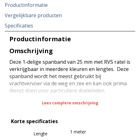
Productinformatie
Vergelijkbare producten
Specificaties
Productinformatie
Omschrijving
Deze 1-delige spanband van 25 mm met RVS ratel is
verkrijgbaar in meerdere kleuren en lengtes. Deze
spanband wordt het meest gebruikt bij
vrachtvervoer via de weg en zee en kan ook prima
dienst doen voor particuliere doeleinden.
Lees complete omschrijving
De spanband heeft een sterkte van 1500 daN bij
rondsjorren (omsnoeren) en een sterkte van 75
Korte specificaties
daN (STF) bij kracht zekeren (neerbinden). De
spanband is voorzien van een RVS ratel met een
1 meter
Lengte
maximale belasting van 750 daN en een sterkte van