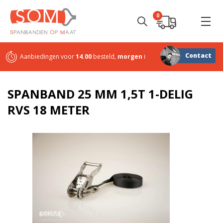
0
Contact
Aanbiedingen voor
14.00
besteld,
morgen
in huis
Sterk in
maatwerk
SPANBAND 25 MM 1,5T 1-DELIG
RVS 18 METER