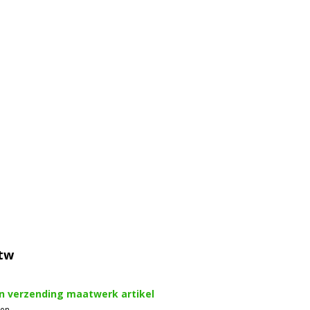
btw
en verzending maatwerk artikel
gen