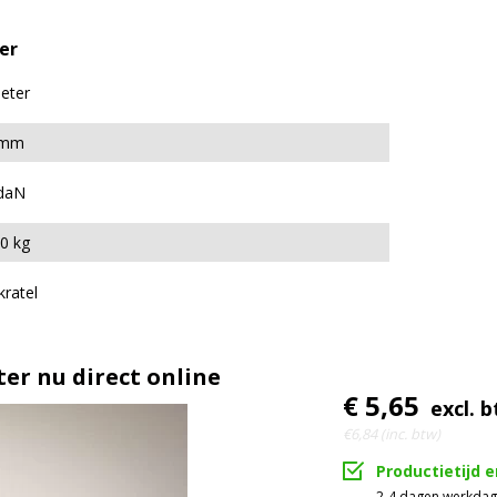
er
eter
 mm
daN
0 kg
kratel
er nu direct online
€ 5,65
excl. 
€6,84 (inc. btw)
Productietijd 
2-4 dagen werkda