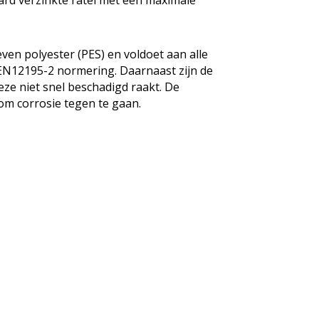
ard verzinkte ratel met een maximale
n polyester (PES) en voldoet aan alle
 EN12195-2 normering. Daarnaast zijn de
ze niet snel beschadigd raakt. De
 om corrosie tegen te gaan.