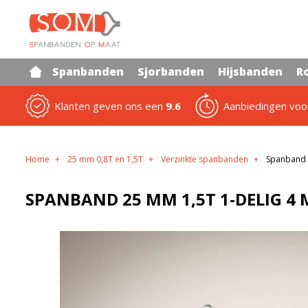
Spanbanden
Sjorbanden
Hijsbanden
R
Klanten geven ons een
9.6
Aanbiedingen vo
Home
25 mm 0,8T en 1,5T
Verzinkte spanbanden
Spanband 
SPANBAND 25 MM 1,5T 1-DELIG 4 