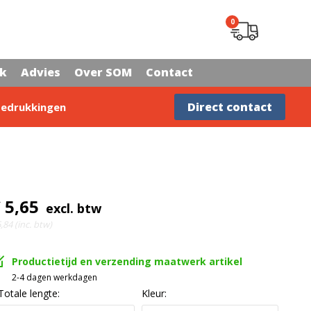
0
rk
Advies
Over SOM
Contact
Advies nodig?
Direct contact
edrukkingen
 5,65
excl. btw
,84 (inc. btw)
Productietijd en verzending maatwerk artikel
2-4 dagen werkdagen
Totale lengte:
Kleur: