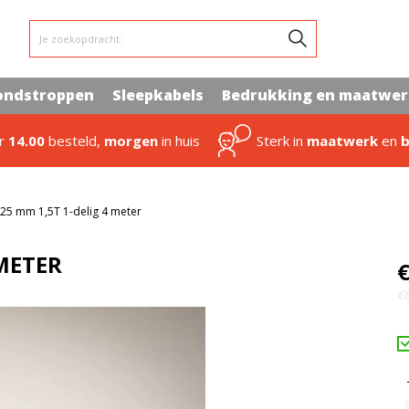
Je zoekopdracht:
ondstroppen
Sleepkabels
Bedrukking en maatwe
or
14.00
besteld,
morgen
in huis
Sterk in
maatwerk
en
b
25 mm 1,5T 1-delig 4 meter
METER
€
€6