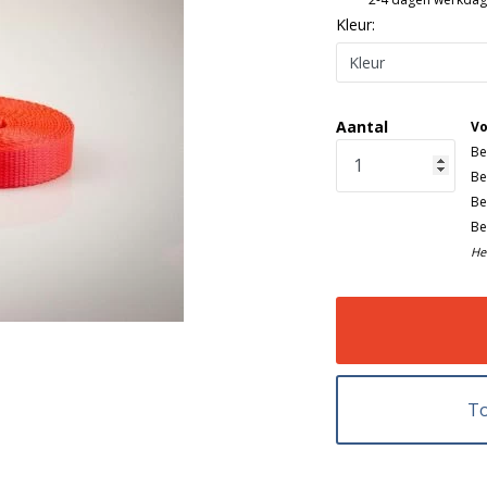
Kleur:
Aantal
Vo
Be
Be
Be
Be
He
To