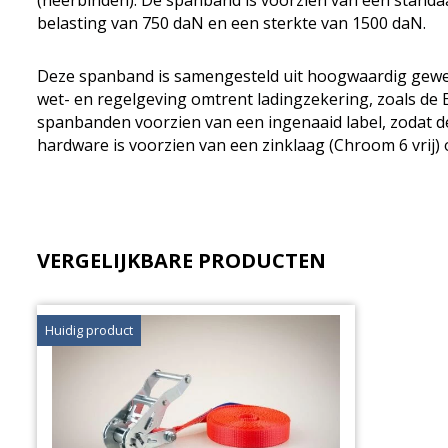
(neerbinden). De spanband is voorzien van een standa
belasting van 750 daN en een sterkte van 1500 daN.
Deze spanband is samengesteld uit hoogwaardig geweve
wet- en regelgeving omtrent ladingzekering, zoals de
spanbanden voorzien van een ingenaaid label, zodat de
hardware is voorzien van een zinklaag (Chroom 6 vrij)
VERGELIJKBARE PRODUCTEN
Huidig product