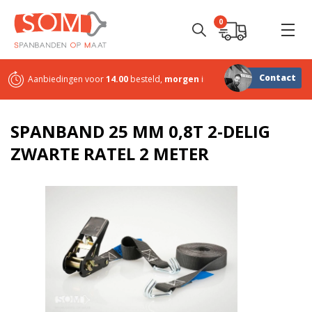
0
Contact
Aanbiedingen voor
14.00
besteld,
morgen
in huis
Sterk in
maatwerk
SPANBAND 25 MM 0,8T 2-DELIG
ZWARTE RATEL 2 METER