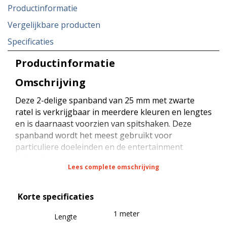
Productinformatie
Vergelijkbare producten
Specificaties
Productinformatie
Omschrijving
Deze 2-delige spanband van 25 mm met zwarte
ratel is verkrijgbaar in meerdere kleuren en lengtes
en is daarnaast voorzien van spitshaken. Deze
spanband wordt het meest gebruikt voor
particuliere doeleinden en de entertainment
industrie.
Lees complete omschrijving
De spanband heeft een sterkte van 800 daN bij
Korte specificaties
rondsjorren (omsnoeren), een sterkte van 400 daN
bij kopsjorren (diagonaal sjorren) en een sterkte
1 meter
Lengte
van 40 daN (STF) bij kracht zekeren (neerbinden).