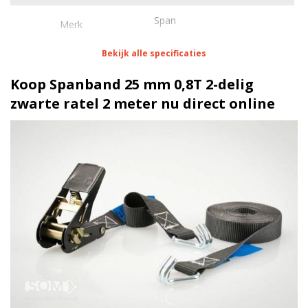
Span
Merk
Bekijk alle specificaties
Eigenschappen Spanband 25 mm 0,8T 2-delig
zwarte ratel 2 meter
Koop Spanband 25 mm 0,8T 2-delig
zwarte ratel 2 meter nu direct online
1 meter
Lengte
25 mm
Breedte
50 daN
Stf
Spitshaak
Haak
Hobbyratel zwart | 0,8 Ton
Ratel