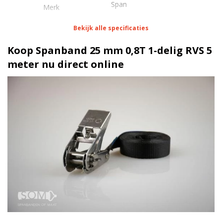
Span
Merk
Bekijk alle specificaties
Eigenschappen Spanband 25 mm 0,8T 1-delig RVS 5
meter
Koop Spanband 25 mm 0,8T 1-delig RVS 5
meter nu direct online
1 meter
Lengte
25 mm
Breedte
50 daN
Stf
800 kg
Sterkte
Hobbyratel RVS
Ratel