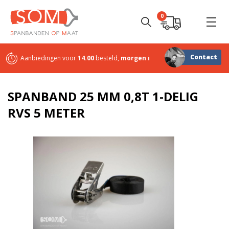
0
Contact
Aanbiedingen voor
14.00
besteld,
morgen
in huis
Sterk in
maatwerk
SPANBAND 25 MM 0,8T 1-DELIG
RVS 5 METER