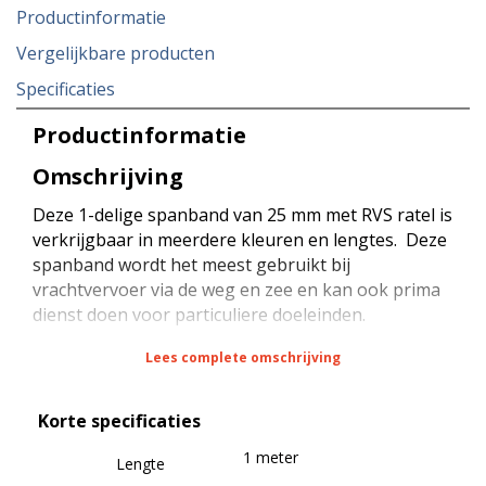
Productinformatie
Vergelijkbare producten
Specificaties
Productinformatie
Omschrijving
Deze 1-delige spanband van 25 mm met RVS ratel is
verkrijgbaar in meerdere kleuren en lengtes. Deze
spanband wordt het meest gebruikt bij
vrachtvervoer via de weg en zee en kan ook prima
dienst doen voor particuliere doeleinden.
Lees complete omschrijving
De spanband heeft een sterkte van 800 daN bij
rondsjorren (omsnoeren) en een sterkte van 40
Korte specificaties
daN (STF) bij kracht zekeren (neerbinden). De
spanband is voorzien van een RVS ratel met een
1 meter
Lengte
maximale belasting van 400 daN en een sterkte van