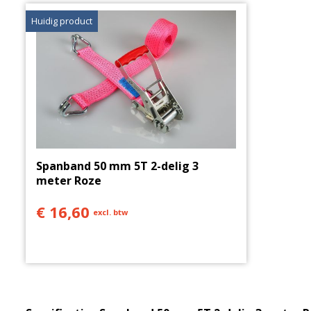
Huidig product
Spanband 50 mm 5T 2-delig 3
meter Roze
€ 16,60
excl. btw