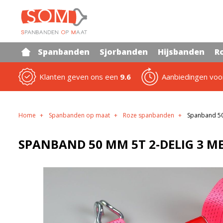
Spanbanden
Sjorbanden
Hijsbanden
R
Klanten geven ons een
9.6
Aanbiedingen vo
Home
Spanbanden op maat
Roze spanbanden
Spanband 50
SPANBAND 50 MM 5T 2-DELIG 3 M