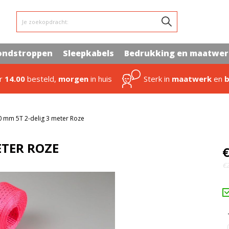
Je zoekopdracht:
ondstroppen
Sleepkabels
Bedrukking en maatwe
or
14.00
besteld,
morgen
in huis
Sterk in
maatwerk
en
b
 mm 5T 2-delig 3 meter Roze
ETER ROZE
€
€2