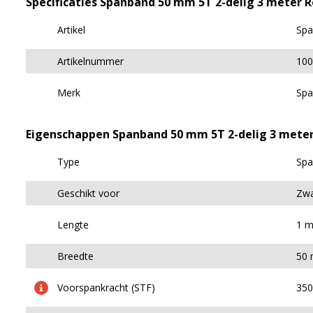
Specificaties Spanband 50 mm 5T 2-delig 3 meter 
Artikel
Spa
Artikelnummer
100
Merk
Spa
Eigenschappen Spanband 50 mm 5T 2-delig 3 mete
Type
Spa
Geschikt voor
Zwa
Lengte
1 m
Breedte
50
Voorspankracht (STF)
350