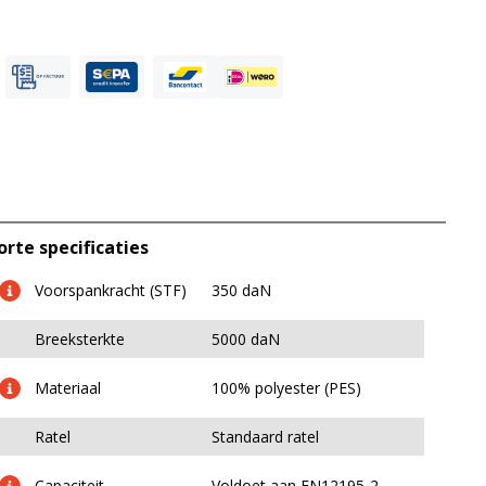
orte specificaties
Voorspankracht (STF)
350 daN
Breeksterkte
5000 daN
Materiaal
100% polyester (PES)
Ratel
Standaard ratel
Capaciteit
Voldoet aan EN12195-2