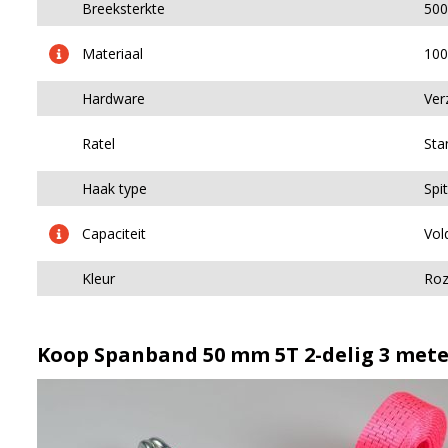
Breeksterkte
500
Materiaal
100
Hardware
Ver
Ratel
Sta
Haak type
Spi
Capaciteit
Vol
Kleur
Ro
Koop Spanband 50 mm 5T 2-delig 3 meter