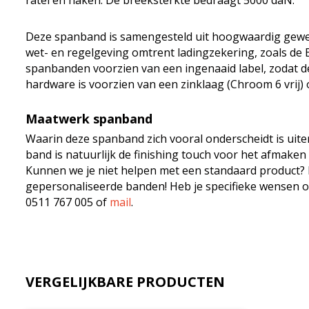
ratel en haken. De breeksterkte bedraagt 5000 daN.
Deze spanband is samengesteld uit hoogwaardig geweve
wet- en regelgeving omtrent ladingzekering, zoals de
spanbanden voorzien van een ingenaaid label, zodat de
hardware is voorzien van een zinklaag (Chroom 6 vrij)
Maatwerk spanband
Waarin deze spanband zich vooral onderscheidt is uiter
band is natuurlijk de finishing touch voor het afmake
Kunnen we je niet helpen met een standaard product? 
gepersonaliseerde banden! Heb je specifieke wensen o
0511 767 005 of
mail
.
VERGELIJKBARE PRODUCTEN