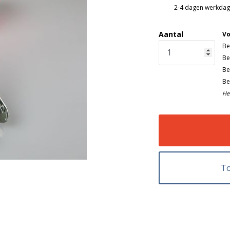
2-4 dagen werkda
Aantal
Vo
Be
Be
Be
Be
He
To