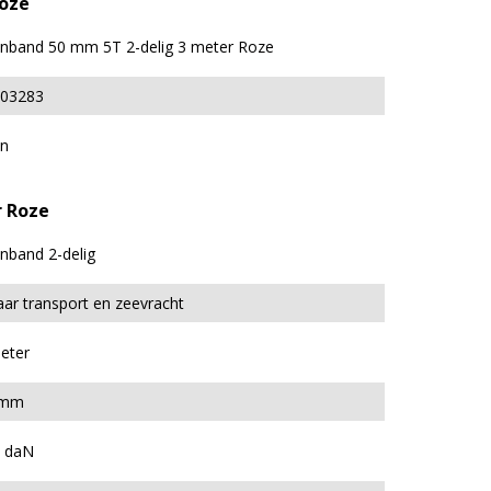
Roze
nband 50 mm 5T 2-delig 3 meter Roze
03283
n
r Roze
nband 2-delig
ar transport en zeevracht
eter
 mm
 daN