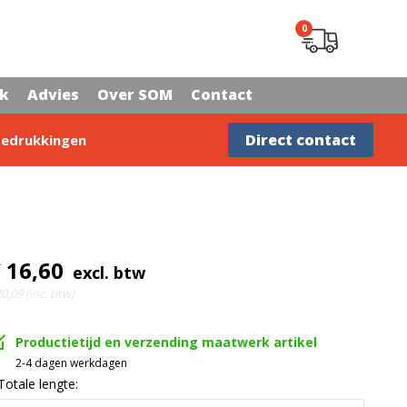
0
rk
Advies
Over SOM
Contact
Advies nodig?
Direct contact
edrukkingen
 16,60
excl. btw
0,09 (inc. btw)
Productietijd en verzending maatwerk artikel
2-4 dagen werkdagen
Totale lengte: