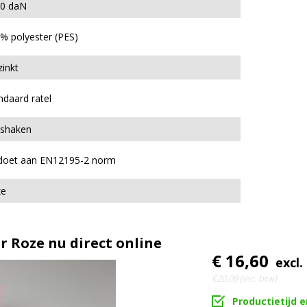
0 daN
% polyester (PES)
zinkt
ndaard ratel
tshaken
doet aan EN12195-2 norm
ze
 Roze nu direct online
€ 16,60
excl.
€20,09 (inc. btw)
Productietijd 