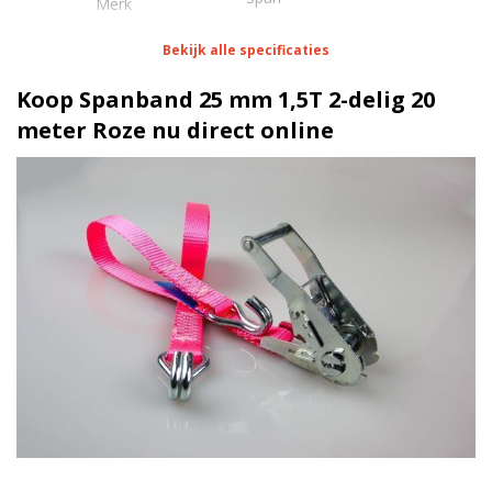
Merk
Bekijk alle specificaties
Eigenschappen Spanband 25 mm 1,5T 2-delig 20
meter Roze
Koop Spanband 25 mm 1,5T 2-delig 20
meter Roze nu direct online
1 meter
Lengte
25 mm
Breedte
75 daN
Stf