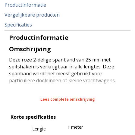
Productinformatie
Vergelijkbare producten
Specificaties
Productinformatie
Omschrijving
Deze roze 2-delige spanband van 25 mm met
spitshaken is verkrijgbaar in alle lengtes. Deze
spanband wordt het meest gebruikt voor
particuliere doeleinden of kleine vrachtwagens.
De spanband heeft een sterkte van 1500 daN bij
Lees complete omschrijving
rondsjorren (omsnoeren), een sterkte van 750 daN
bij kopsjorren (diagonaal sjorren) en een sterkte
Korte specificaties
van 75 daN (STF) bij kracht zekeren (neerbinden).
De spanband is voorzien van een standaard
1 meter
Lengte
verzinkte ratel en haken. De breeksterkte bedraagt