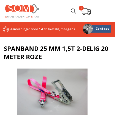
0
Contact
Aanbiedingen voor
14.00
besteld,
morgen
in huis
Sterk in
maatwerk
SPANBAND 25 MM 1,5T 2-DELIG 20
METER ROZE