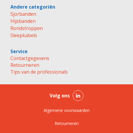
Andere categoriën
Sjorbanden
Hijsbanden
Rondstroppen
Sleepkabels
Service
Contactgegevens
Retourneren
Tips van de professionals
Volg ons
Algemene voorwaarden
Retourneren