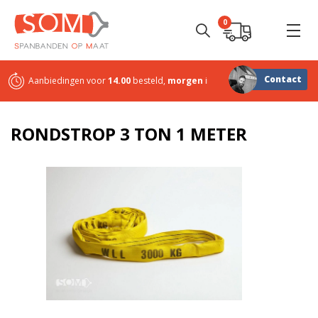
0
Contact
Aanbiedingen voor
14.00
besteld,
morgen
in huis
Sterk in
maatwerk
RONDSTROP 3 TON 1 METER