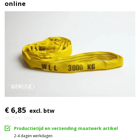
Breedte
online
100% polyester (dubbele
Materiaal
bandlaag)
3 Ton
Werklast
7|1
Ratel
€ 6,85
excl. btw
€8,29 (inc. btw)
Productietijd en verzending maatwerk artikel
2-4 dagen werkdagen