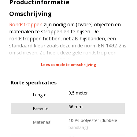
Productinformatie
Omschrijving
Rondstroppen
zijn nodig om (zware) objecten en
materialen te stroppen en te hijsen. De
rondstroppen hebben, net als hijsbanden, een
standaard kleur zoals deze in de norm EN 1492-2 is
omschreven. Zo heeft deze gele rondstrop een
werklast van 3 ton - 3000 kg.
Lees complete omschrijving
Gecertificeerde rondstroppen op
naam
Korte specificaties
De rondstroppen worden gefabriceerd in
0,5 meter
Lengte
Nederland en zijn gemaakt van hoogwaardig
geweven polyester (PES) bandmateriaal en garen.
56 mm
Breedte
Het blauwe label op de rondstroppen is voorzien
van (noodzakelijke) technische informatie en bevat
100% polyester (dubbele
Materiaal
daarnaast een specifiek nummer welke wij
bandlaag)
registreren. Omdat wij deze informatie kunnen