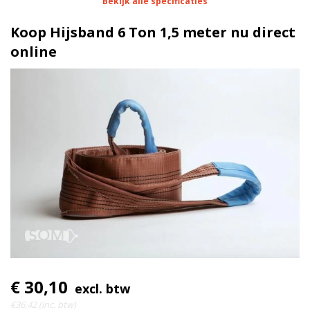
Bekijk alle specificaties
1 meter
Lengte
Koop Hijsband 6 Ton 1,5 meter nu direct
180 mm
Breedte
online
100% polyester (dubbele
Materiaal
bandlaag)
6 Ton
Werklast
7|1
Ratel
€ 30,10
excl. btw
€36,42 (inc. btw)