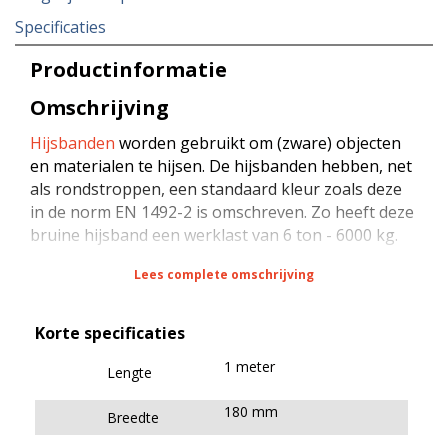
Specificaties
Productinformatie
Omschrijving
Hijsbanden
worden gebruikt om (zware) objecten
en materialen te hijsen. De hijsbanden hebben, net
als rondstroppen, een standaard kleur zoals deze
in de norm EN 1492-2 is omschreven. Zo heeft deze
bruine hijsband een werklast van 6 ton - 6000 kg.
Lees complete omschrijving
Gecertificeerde hijsbanden op
naam
De hijsbanden worden gefabriceerd in Nederland
Korte specificaties
en zijn gemaakt van hoogwaardig geweven
1 meter
Lengte
polyester (PES). Het blauwe label op de hijsbanden
is voorzien van (noodzakelijke) technische
180 mm
Breedte
informatie en bevat daarnaast een specifiek
nummer welke wij registreren. Omdat wij deze