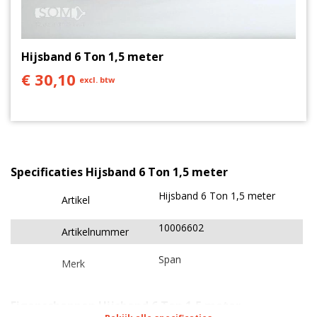
Heb je advies nodig voor jouw project? Neem dan
gerust contact met ons op via chat, mail of 0511
Hijsband 6 Ton 1,5 meter
767 005.
€ 30,10
excl. btw
Specificaties Hijsband 6 Ton 1,5 meter
Hijsband 6 Ton 1,5 meter
Artikel
10006602
Artikelnummer
Span
Merk
Eigenschappen Hijsband 6 Ton 1,5 meter