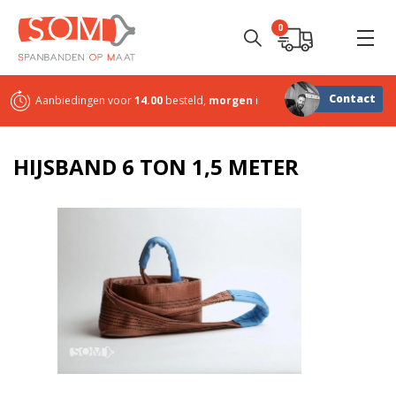
0
Contact
Aanbiedingen voor
14.00
besteld,
morgen
in huis
Sterk in
maatwerk
HIJSBAND 6 TON 1,5 METER