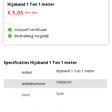
en leveren.
Hijsband 1 Ton 1 meter
€ 5,05
excl. btw
Heb je advies nodig voor jouw project? Neem dan
gerust contact met ons op via chat, mail of 0511
767 005.
Inclusief certificaat
Bedrukking mogelijk
Specificaties Hijsband 1 Ton 1 meter
Hijsband 1 Ton 1 meter
Artikel
10006101
Artikelnummer
Span
Merk
Eigenschappen Hijsband 1 Ton 1 meter