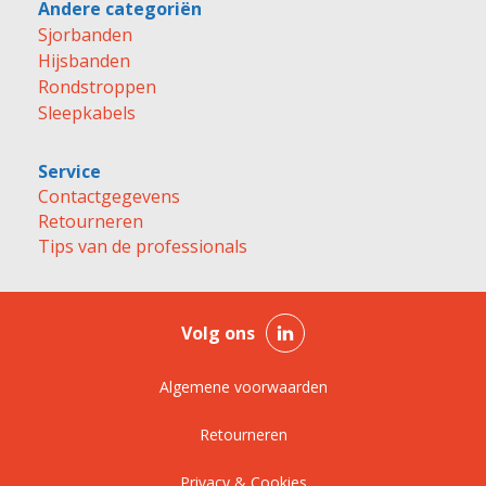
Andere categoriën
Sjorbanden
Hijsbanden
Rondstroppen
Sleepkabels
Service
Contactgegevens
Retourneren
Tips van de professionals
Volg ons
Algemene voorwaarden
Retourneren
Privacy & Cookies