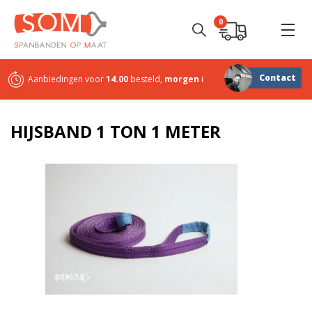
0
Contact
Aanbiedingen voor
14.00
besteld,
morgen
in huis
Sterk in
maatwerk
HIJSBAND 1 TON 1 METER