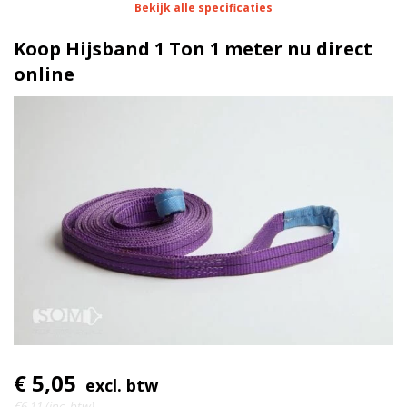
Bekijk alle specificaties
1 meter
Lengte
Koop Hijsband 1 Ton 1 meter nu direct
30 mm
Breedte
online
100% polyester (dubbele
Materiaal
bandlaag)
1 Ton
Werklast
7|1
Ratel
€ 5,05
excl. btw
€6,11 (inc. btw)