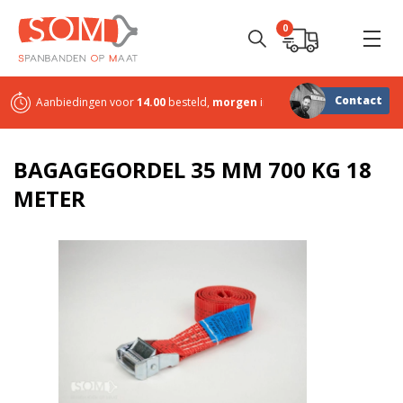
0
Contact
Aanbiedingen voor
14.00
besteld,
morgen
in huis
Sterk in
maatwerk
BAGAGEGORDEL 35 MM 700 KG 18
METER