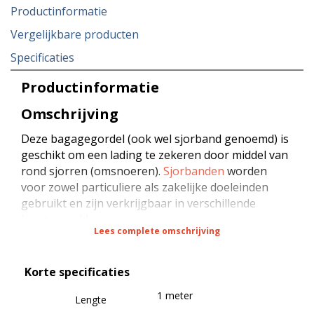
Productinformatie
Vergelijkbare producten
Specificaties
Productinformatie
Omschrijving
Deze bagagegordel (ook wel sjorband genoemd) is
geschikt om een lading te zekeren door middel van
rond sjorren (omsnoeren).
Sjorbanden
worden
voor zowel particuliere als zakelijke doeleinden
gebruikt en zijn verkrijgbaar in verschillende
lengtes en kleuren.
Lees complete omschrijving
De sjorband is samengesteld uit hoogwaardig
Korte specificaties
geweven polyester (PES) en is voorzien van een
dubbelgeveerde klemgesp van verzinkt staal. Dit
1 meter
Lengte
product voldoet aan alle wet- en regelgeving