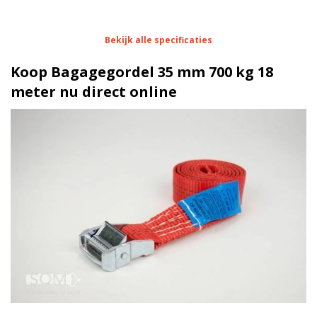
Eigenschappen Bagagegordel 35 mm 700 kg 18
Bekijk alle specificaties
meter
Koop Bagagegordel 35 mm 700 kg 18
1 meter
Lengte
meter nu direct online
35 mm
Breedte
Dubbelgeveerde klemgesp |
Ratel
verzinkt