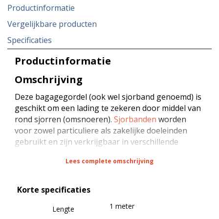
Productinformatie
Vergelijkbare producten
Specificaties
Productinformatie
Omschrijving
Deze bagagegordel (ook wel sjorband genoemd) is
geschikt om een lading te zekeren door middel van
rond sjorren (omsnoeren).
Sjorbanden
worden
voor zowel particuliere als zakelijke doeleinden
gebruikt en zijn verkrijgbaar in verschillende
lengtes en kleuren.
Lees complete omschrijving
De sjorband is samengesteld uit hoogwaardig
Korte specificaties
geweven polyester (PES) en is voorzien van een
dubbelgeveerde klemgesp van verzinkt staal. Dit
1 meter
Lengte
product voldoet aan alle wet- en regelgeving