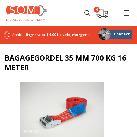
0
Contact
Aanbiedingen voor
14.00
besteld,
morgen
in huis
Sterk in
maatwerk
BAGAGEGORDEL 35 MM 700 KG 16
METER