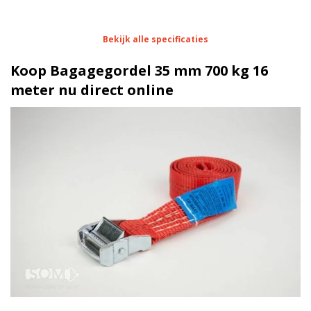
Eigenschappen Bagagegordel 35 mm 700 kg 16
Bekijk alle specificaties
meter
Koop Bagagegordel 35 mm 700 kg 16
1 meter
Lengte
meter nu direct online
35 mm
Breedte
Dubbelgeveerde klemgesp |
Ratel
verzinkt