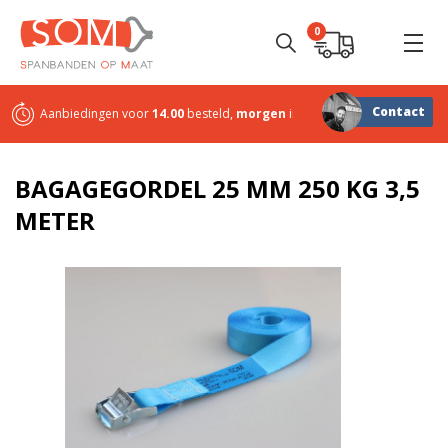
0
Contact
Aanbiedingen voor
14.00
besteld,
morgen
in huis
Sterk in
maatwerk
BAGAGEGORDEL 25 MM 250 KG 3,5
METER