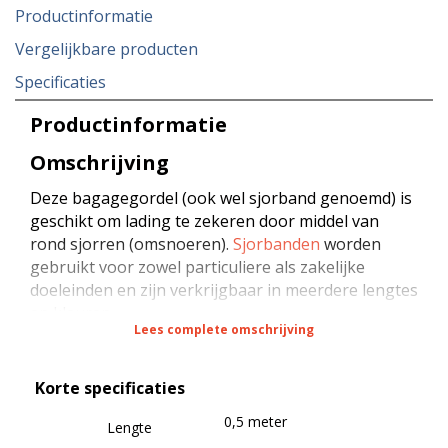
Productinformatie
Vergelijkbare producten
Specificaties
Productinformatie
Omschrijving
Deze bagagegordel (ook wel sjorband genoemd) is
geschikt om lading te zekeren door middel van
rond sjorren (omsnoeren).
Sjorbanden
worden
gebruikt voor zowel particuliere als zakelijke
doeleinden en zijn verkrijgbaar in meerdere lengtes
en kleuren.
Lees complete omschrijving
De bagagegordel is 25 mm breed en heeft een
Korte specificaties
breeksterkte van 250 kg bij rond sjorren. Als je een
sterkere bagagegordel nodig hebt, dan zijn
0,5 meter
Lengte
bagagegordel 25 mm 450 kg
,
bagagegordel 35 mm