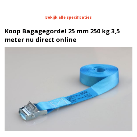
Eigenschappen Bagagegordel 25 mm 250 kg 3,5
Bekijk alle specificaties
meter
Koop Bagagegordel 25 mm 250 kg 3,5
0,5 meter
Lengte
meter nu direct online
25 mm
Breedte
Geweven polyester (PES)
Materiaal
250 kg
Sterkte