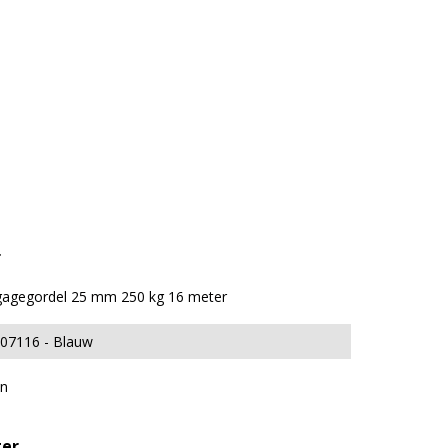
r
agegordel 25 mm 250 kg 16 meter
007116
Blauw
n
ter