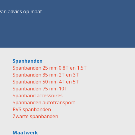
 van advies op maat.
Spanbanden
Spanbanden 25 mm 0,8T en 1,5T
Spanbanden 35 mm 2T en 3T
Spanbanden 50 mm 4T en 5T
Spanbanden 75 mm 10T
Spanband accessoires
Spanbanden autotransport
RVS spanbanden
Zwarte spanbanden
Maatwerk