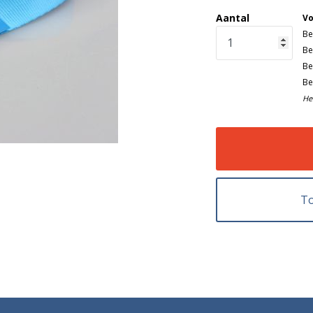
Aantal
Vo
Be
Be
Be
Be
He
To