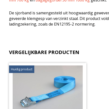
mm 700 kg
en
bagagegordel 50 mm 1000 kg
geschikt.
De sjorband is samengesteld uit hoogwaardig geweven 
geveerde klemgesp van verzinkt staal. Dit product vol
ladingzekering, zoals de EN12195-2 normering.
VERGELIJKBARE PRODUCTEN
Huidig product