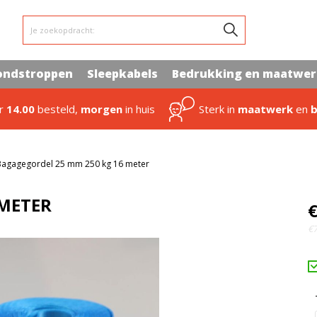
Je zoekopdracht:
ondstroppen
Sleepkabels
Bedrukking en maatwe
or
14.00
besteld,
morgen
in huis
Sterk in
maatwerk
en
b
Bagagegordel 25 mm 250 kg 16 meter
 METER
€
€7