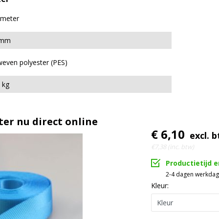
 meter
 mm
even polyester (PES)
 kg
er nu direct online
€ 6,10
excl. 
€7,38 (inc. btw)
Productietijd 
2-4 dagen werkda
Kleur: