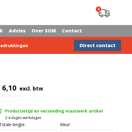
0
rk
Advies
Over SOM
Contact
Advies nodig?
Direct contact
edrukkingen
 6,10
excl. btw
,38 (inc. btw)
Productietijd en verzending maatwerk artikel
2-4 dagen werkdagen
Totale lengte:
Kleur: